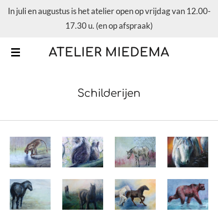
In juli en augustus is het atelier open op vrijdag van 12.00-
Ga
17.30 u. (en op afspraak)
direct
naar
ATELIER MIEDEMA
de
hoofdinhoud
Schilderijen