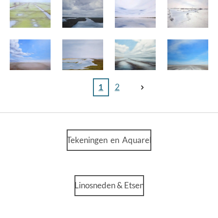
1
2
Tekeningen en Aquarel
Linosneden & Etsen