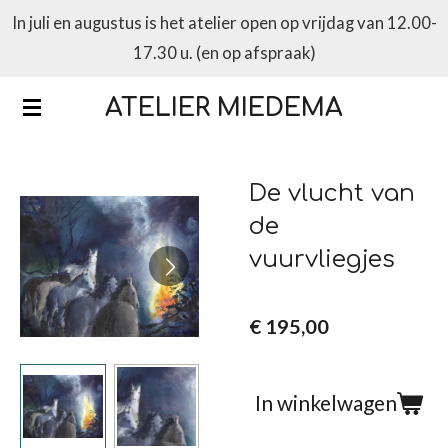
In juli en augustus is het atelier open op vrijdag van 12.00-
Ga
17.30 u. (en op afspraak)
direct
naar
ATELIER MIEDEMA
de
hoofdinhoud
De vlucht van
de
vuurvliegjes
€ 195,00
In winkelwagen