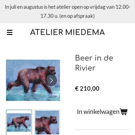
In juli en augustus is het atelier open op vrijdag van 12.00-
Ga
17.30 u. (en op afspraak)
direct
naar
ATELIER MIEDEMA
de
hoofdinhoud
Beer in de
Rivier
€ 210,00
In winkelwagen