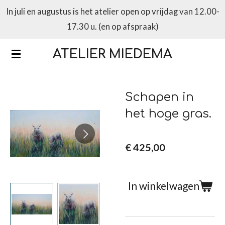
In juli en augustus is het atelier open op vrijdag van 12.00-
Ga
17.30 u. (en op afspraak)
direct
naar
ATELIER MIEDEMA
de
hoofdinhoud
Schapen in
het hoge gras.
€ 425,00
In winkelwagen