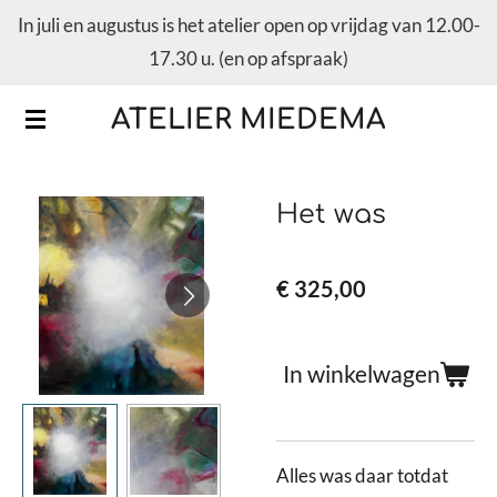
In juli en augustus is het atelier open op vrijdag van 12.00-
Ga
17.30 u. (en op afspraak)
direct
naar
ATELIER MIEDEMA
de
hoofdinhoud
Het was
€ 325,00
In winkelwagen
Alles was daar totdat