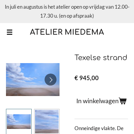
In juli en augustus is het atelier open op vrijdag van 12.00-
Ga
17.30 u. (en op afspraak)
direct
naar
ATELIER MIEDEMA
de
hoofdinhoud
Texelse strand
€ 945,00
In winkelwagen
Onneindige vlakte. De