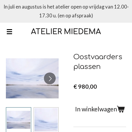
In juli en augustus is het atelier open op vrijdag van 12.00-
Ga
17.30 u. (en op afspraak)
direct
naar
ATELIER MIEDEMA
de
hoofdinhoud
Oostvaarders
plassen
€ 980,00
In winkelwagen