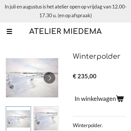
In juli en augustus is het atelier open op vrijdag van 12.00-
Ga
17.30 u. (en op afspraak)
direct
naar
ATELIER MIEDEMA
de
hoofdinhoud
Winterpolder
€ 235,00
In winkelwagen
Winterpolder.