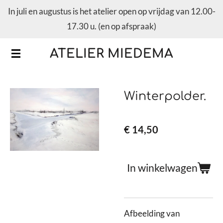
In juli en augustus is het atelier open op vrijdag van 12.00-
Ga
17.30 u. (en op afspraak)
direct
naar
ATELIER MIEDEMA
de
hoofdinhoud
Winterpolder.
€ 14,50
In winkelwagen
Afbeelding van