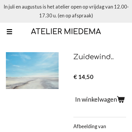
In juli en augustus is het atelier open op vrijdag van 12.00-
Ga
17.30 u. (en op afspraak)
direct
naar
ATELIER MIEDEMA
de
hoofdinhoud
Zuidewind..
€ 14,50
In winkelwagen
Afbeelding van