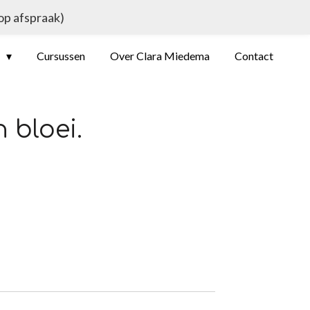
 op afspraak)
e
Cursussen
Over Clara Miedema
Contact
n bloei.