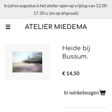
In juli en augustus is het atelier open op vrijdag van 12.00-
Ga
17.30 u. (en op afspraak)
direct
naar
ATELIER MIEDEMA
de
hoofdinhoud
Heide bij
Bussum.
€ 14,50
In winkelwagen