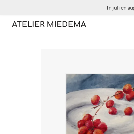
In juli en a
Ga
direct
ATELIER MIEDEMA
naar
de
hoofdinhoud