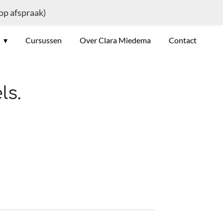
 op afspraak)
e
Cursussen
Over Clara Miedema
Contact
ls.