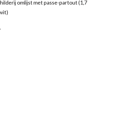
ilderij omlijst met passe-partout (1,7
wit)
.