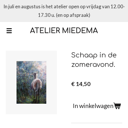
In juli en augustus is het atelier open op vrijdag van 12.00-
Ga
17.30 u. (en op afspraak)
direct
naar
ATELIER MIEDEMA
de
hoofdinhoud
Schaap in de
zomeravond.
€ 14,50
In winkelwagen