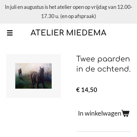
In juli en augustus is het atelier open op vrijdag van 12.00-
Ga
17.30 u. (en op afspraak)
direct
naar
ATELIER MIEDEMA
de
hoofdinhoud
Twee paarden
in de ochtend.
€ 14,50
In winkelwagen