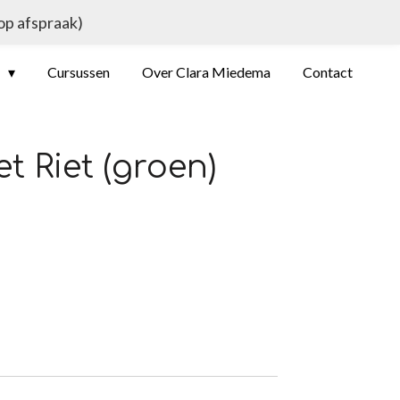
 op afspraak)
e
Cursussen
Over Clara Miedema
Contact
et Riet (groen)