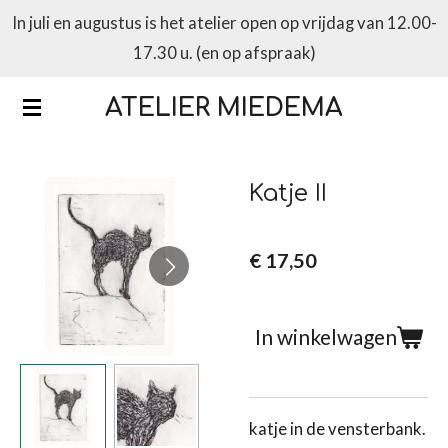
In juli en augustus is het atelier open op vrijdag van 12.00-
Ga
17.30 u. (en op afspraak)
direct
naar
ATELIER MIEDEMA
de
hoofdinhoud
Katje II
€ 17,50
In winkelwagen
katje in de vensterbank.