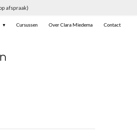
 op afspraak)
e
Cursussen
Over Clara Miedema
Contact
n