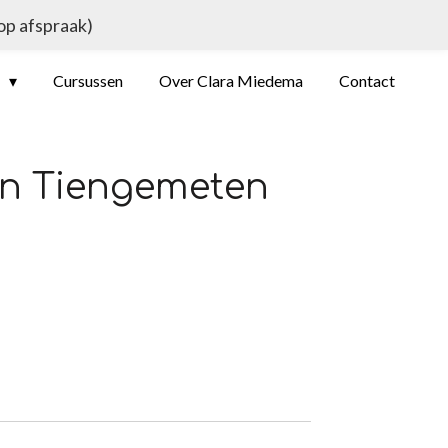
 op afspraak)
e
Cursussen
Over Clara Miedema
Contact
an Tiengemeten