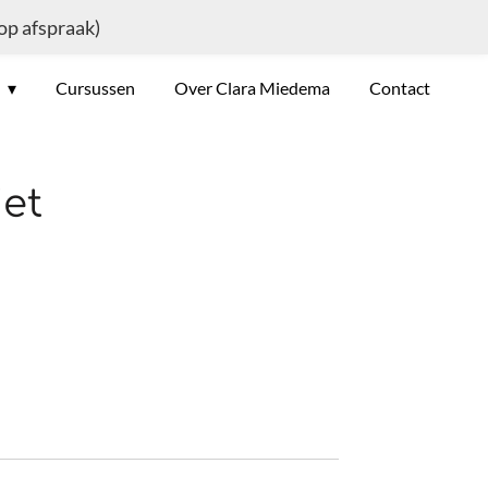
 op afspraak)
e
Cursussen
Over Clara Miedema
Contact
iet