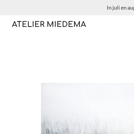
In juli en a
Ga
direct
ATELIER MIEDEMA
naar
de
hoofdinhoud