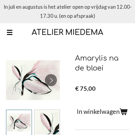
In juli en augustus is het atelier open op vrijdag van 12.00-
Ga
17.30 u. (en op afspraak)
direct
naar
ATELIER MIEDEMA
de
hoofdinhoud
Amarylis na
de bloei
€ 75,00
In winkelwagen