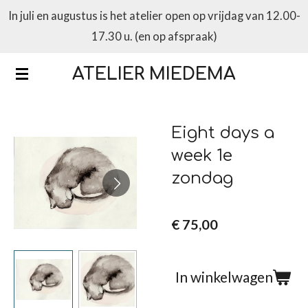
In juli en augustus is het atelier open op vrijdag van 12.00-
Ga
17.30 u. (en op afspraak)
direct
naar
ATELIER MIEDEMA
de
hoofdinhoud
Eight days a
week 1e
zondag
€ 75,00
In winkelwagen