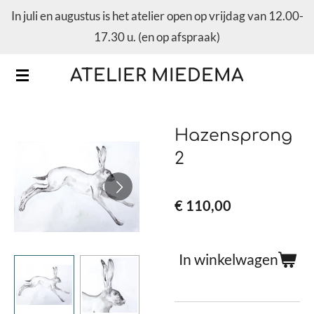
In juli en augustus is het atelier open op vrijdag van 12.00-
Ga
17.30 u. (en op afspraak)
direct
naar
ATELIER MIEDEMA
de
hoofdinhoud
Hazensprong
2
€ 110,00
In winkelwagen