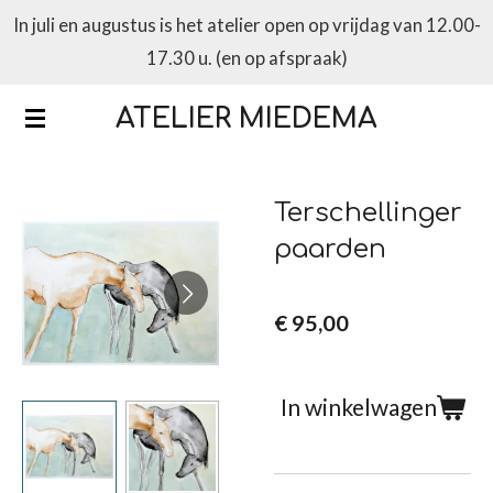
In juli en augustus is het atelier open op vrijdag van 12.00-
Ga
17.30 u. (en op afspraak)
direct
naar
ATELIER MIEDEMA
de
hoofdinhoud
Terschellinger
paarden
€ 95,00
In winkelwagen