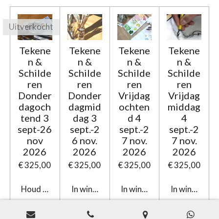
Uitverkocht
Tekene
Tekene
Tekene
Tekene
n &
n &
n &
n &
Schilde
Schilde
Schilde
Schilde
ren
ren
ren
ren
Donder
Donder
Vrijdag
Vrijdag
dagoch
dagmid
ochten
middag
tend 3
dag 3
d 4
4
sept-26
sept.-2
sept.-2
sept.-2
nov
6 nov.
7 nov.
7 nov.
2026
2026
2026
2026
€ 325,00
€ 325,00
€ 325,00
€ 325,00
Houd mij op de hoogte
In winkelwagen
In winkelwagen
In winkelwag